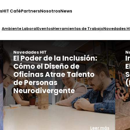
s
HIT Café
Partners
Nosotros
News
Ambiente Laboral
Eventos
Herramientas de Trabajo
Novedades H
Novedades HIT
N
El Poder de la Inclusión:
I
Cómo el Diseño de
E
Oficinas Atrae Talento
S
de Personas
(
Neurodivergente
Leer más