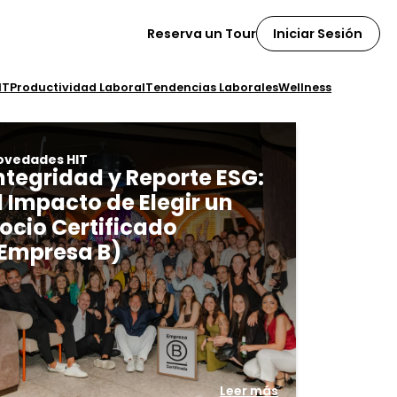
Iniciar Sesión
Reserva un Tour
IT
Productividad Laboral
Tendencias Laborales
Wellness
ovedades HIT
ntegridad y Reporte ESG:
l Impacto de Elegir un
ocio Certificado
Empresa B)
Leer más