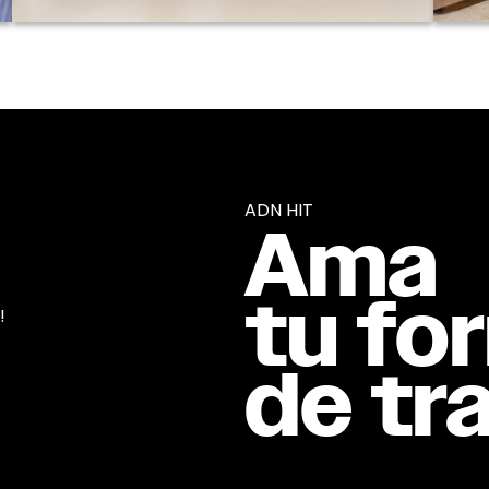
ADN HIT
Ama
tu fo
!
de tra