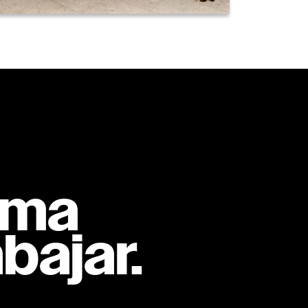
rma
bajar.