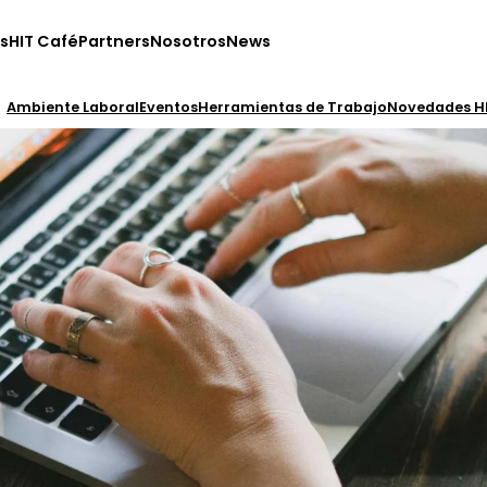
s
HIT Café
Partners
Nosotros
News
Ambiente Laboral
Eventos
Herramientas de Trabajo
Novedades H