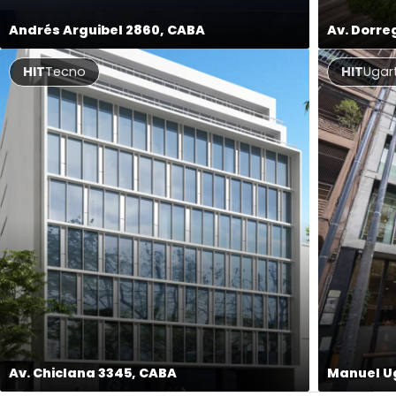
Andrés Arguibel 2860, CABA
Av. Dorre
HIT
Tecno
HIT
Ugar
Av. Chiclana 3345, CABA
Manuel Ug