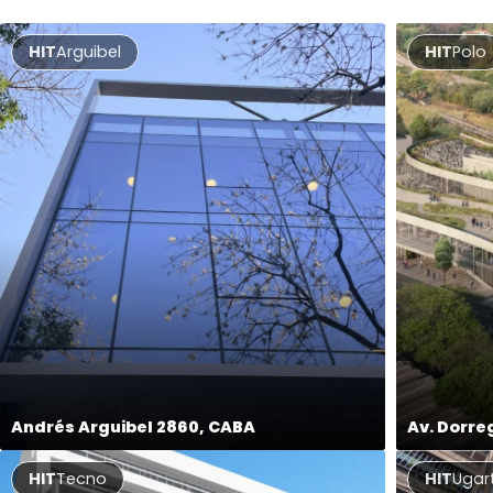
HIT
Arguibel
HIT
Polo
Andrés Arguibel 2860, CABA
Av. Dorre
HIT
Tecno
HIT
Ugar