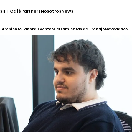
s
HIT Café
Partners
Nosotros
News
Ambiente Laboral
Eventos
Herramientas de Trabajo
Novedades H