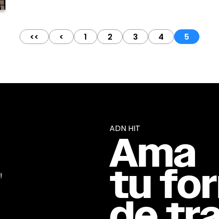
<<
<
1
2
3
4
5
ADN HIT
Ama
tu fo
!
de tra