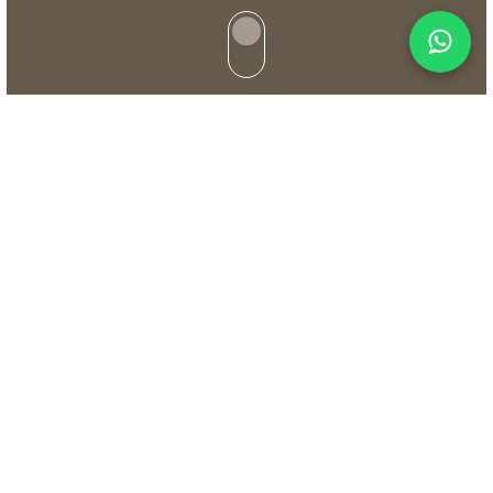
Servicio de Live
Streaming profesional
para empresas y
eventos
Eventos inmersivos
Producciones audiovisuales
Podcast en estudio