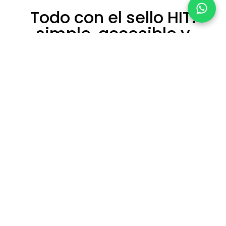
Todo con el sello HIT:
simple, accesible y
adaptado a tus
tiempos.
HIT Wellness integra prácticas guiadas
por especialistas en mindfulness,
nutrición, movilidad y fuerza, junto con
circuitos de relajación, masajes y
experiencias de cuidado personal que
trabajan cuerpo y mente como una
sola unidad.Cada servicio está
pensado para ayudarte a reducir el
estrés, mejorar tu foco y potenciar tu
energía todos los días.Todo sin salir
del universo HIT.